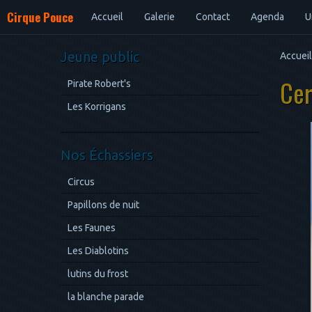
Cirque Pouce
Accueil
Galerie
Contact
Agenda
U
Jeune public
Accueil
Ce
Pirate Robert's
Les Korrigans
Nos Échassiers
Circus
Papillons de nuit
Les Faunes
Les Diablotins
lutins du frost
la blanche parade