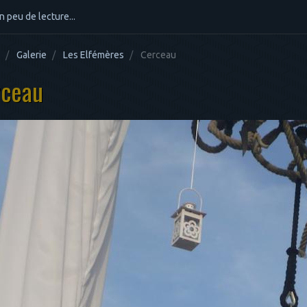
n peu de lecture...
Galerie
Les Elfémères
Cerceau
rceau