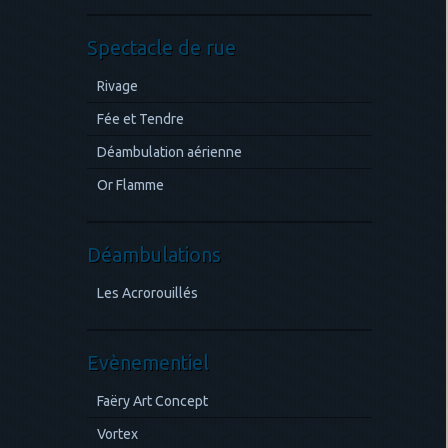
Spectacle de rue
Rivage
Fée et Tendre
Déambulation aérienne
Or Flamme
Déambulations
Les Acrorouillés
Evènementiel
Faëry Art Concept
Vortex