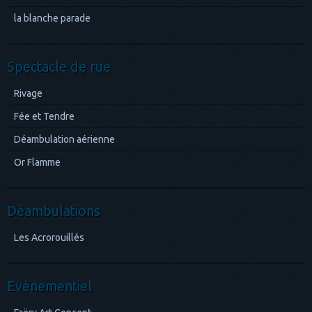
la blanche parade
Spectacle de rue
Rivage
Fée et Tendre
Déambulation aérienne
Or Flamme
Déambulations
Les Acrorouillés
Evènementiel