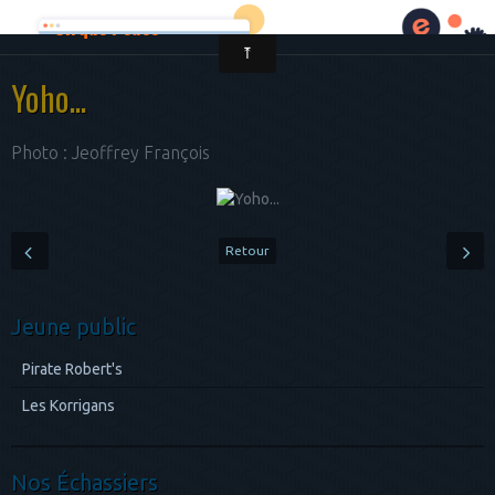
Cirque Pouce
Yoho...
Photo : Jeoffrey François
Retour
Jeune public
Pirate Robert's
Les Korrigans
Nos Échassiers