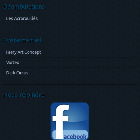
Déambulations
Les Acrorouillés
Evènementiel
Faëry Art Concept
Vortex
Dark Circus
Nous rejoindre